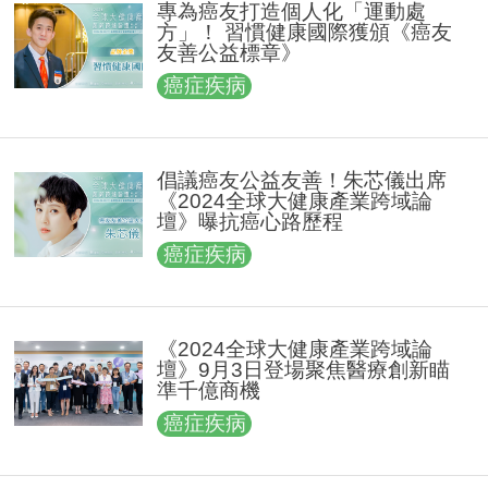
專為癌友打造個人化「運動處
方」！ 習慣健康國際獲頒《癌友
友善公益標章》
癌症疾病
倡議癌友公益友善！朱芯儀出席
《2024全球大健康產業跨域論
壇》曝抗癌心路歷程
癌症疾病
《2024全球大健康產業跨域論
壇》9月3日登場聚焦醫療創新瞄
準千億商機
癌症疾病