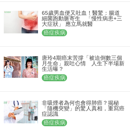
65歲男血便又吐血！醫驚：腸道
細菌跑動脈寄生 「慢性病患+三
大症狀」 應立馬就醫
癌症疾病
唐玲4期癌末苦撐「被迫倒數三個
月生命」親吐心情 人生下半場新
生活曝？
癌症疾病
非吸煙者為何也會得肺癌？揭秘
「隨機突變」的驚人真相，重寫癌
症認識
癌症疾病