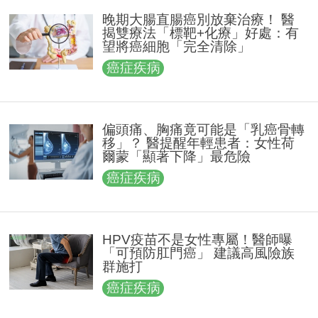
晚期大腸直腸癌別放棄治療！ 醫
揭雙療法「標靶+化療」好處：有
望將癌細胞「完全清除」
癌症疾病
偏頭痛、胸痛竟可能是「乳癌骨轉
移」？ 醫提醒年輕患者：女性荷
爾蒙「顯著下降」最危險
癌症疾病
HPV疫苗不是女性專屬！醫師曝
「可預防肛門癌」 建議高風險族
群施打
癌症疾病