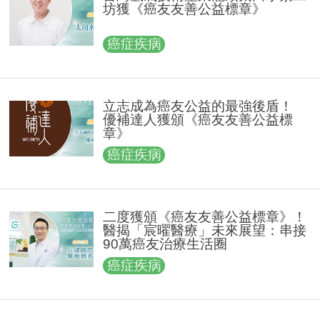
坊獲《癌友友善公益標章》
癌症疾病
立志成為癌友公益的最強後盾！
優補達人獲頒《癌友友善公益標
章》
癌症疾病
二度獲頒《癌友友善公益標章》！
醫揭「宸曜醫療」未來展望：串接
90萬癌友治療生活圈
癌症疾病