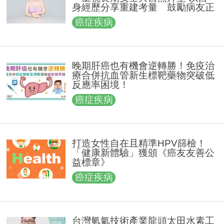
身經歷分享重建考量 鼓勵病友正
向面對治療歷程
癌症疾病
晚期肝癌也有機會逆轉勝！免疫治
療合併抗血管新生標靶藥物突破低
反應率困境！
癌症疾病
打造女性自在且精準HPV篩檢！
「健康新體驗」獲頒《癌友友善公
益標章》
癌症疾病
台灣氫氣技術產業龍頭太田水素工