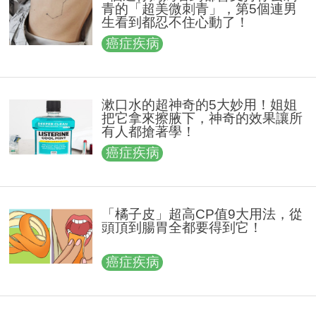
青的「超美微刺青」，第5個連男
生看到都忍不住心動了！
癌症疾病
漱口水的超神奇的5大妙用！姐姐
把它拿來擦腋下，神奇的效果讓所
有人都搶著學！
癌症疾病
「橘子皮」超高CP值9大用法，從
頭頂到腸胃全都要得到它！
癌症疾病