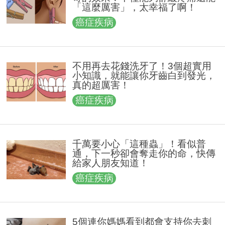
「這麼厲害」，太幸福了啊！
癌症疾病
不用再去花錢洗牙了！3個超實用
小知識，就能讓你牙齒白到發光，
真的超厲害！
癌症疾病
千萬要小心「這種蟲」！看似普
通，下一秒卻會奪走你的命，快傳
給家人朋友知道！
癌症疾病
5個連你媽媽看到都會支持你去刺