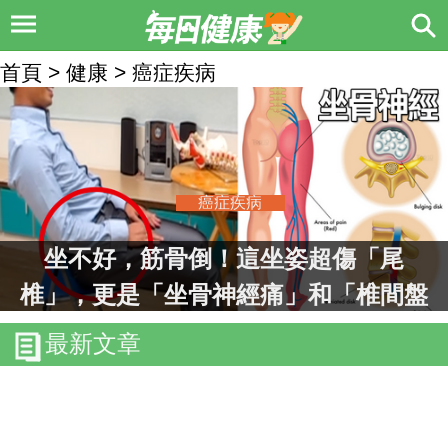
首頁 > 健康 > 癌症疾病
癌症疾病
坐不好，筋骨倒！這坐姿超傷「尾
椎」，更是「坐骨神經痛」和「椎間盤
突出」的真兇｜每日健康Health
最新文章