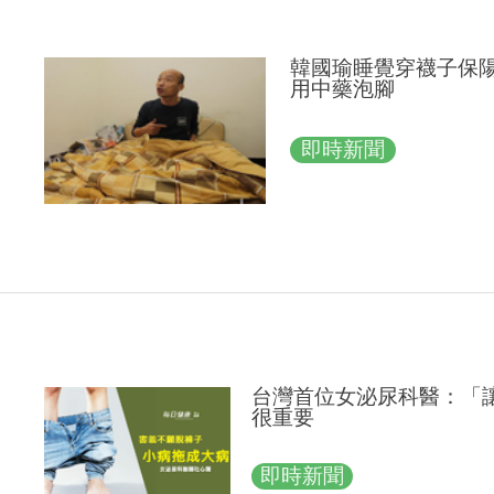
韓國瑜睡覺穿襪子保
用中藥泡腳
即時新聞
台灣首位女泌尿科醫：「
很重要
即時新聞