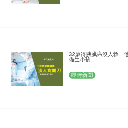
32歲得胰臟癌沒人救 
備生小孩
即時新聞