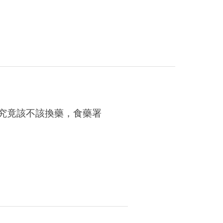
究竟該不該換藥，食藥署