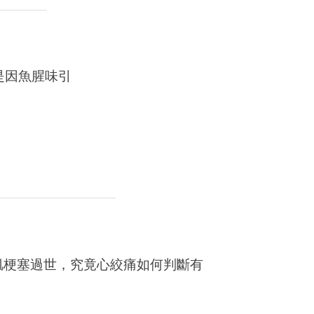
是因魚腥味引
肌梗塞過世，究竟心絞痛如何判斷有