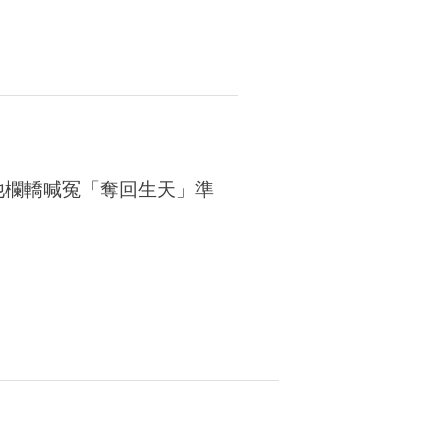
他欄轎喊冤「奪回生天」準