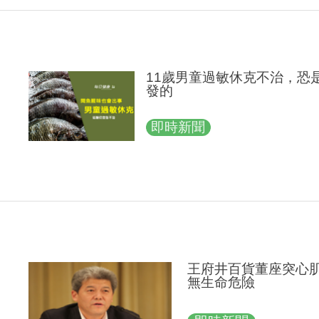
11歲男童過敏休克不治，恐
發的
即時新聞
王府井百貨董座突心
無生命危險