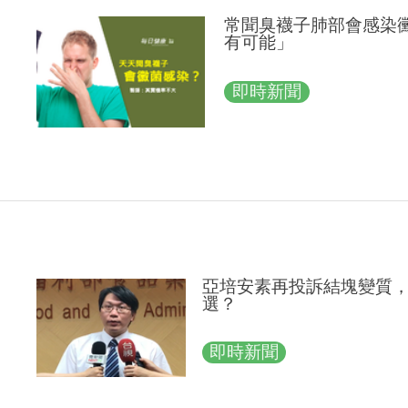
常聞臭襪子肺部會感染
有可能」
即時新聞
亞培安素再投訴結塊變質
選？
即時新聞