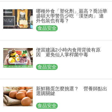
哪種外食「塑化劑」最高？喬治華
盛頓大學警告少吃「漢堡肉」 連
外包裝也有毒？
食品安全
便當建議2小時內食用背後有原
因 避免仙人掌桿菌中毒
食品安全
新鮮雞蛋怎麼挑選？ 營養師點出
選購關鍵
食品安全