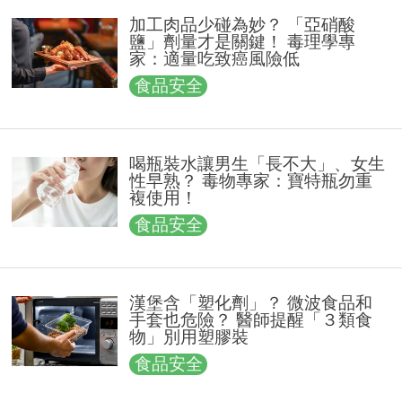
加工肉品少碰為妙？ 「亞硝酸
鹽」劑量才是關鍵！ 毒理學專
家：適量吃致癌風險低
食品安全
喝瓶裝水讓男生「長不大」、女生
性早熟？ 毒物專家：寶特瓶勿重
複使用！
食品安全
漢堡含「塑化劑」？ 微波食品和
手套也危險？ 醫師提醒「３類食
物」別用塑膠裝
食品安全