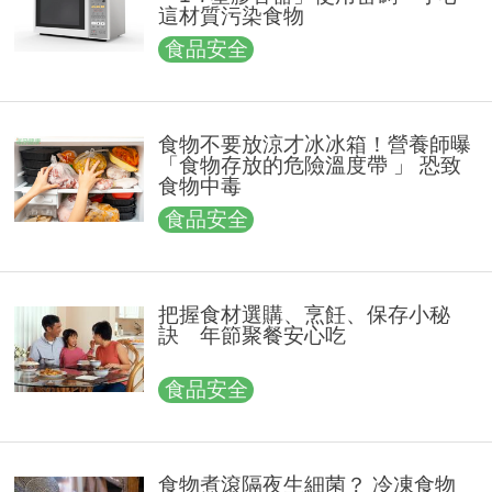
這材質污染食物
食品安全
食物不要放涼才冰冰箱！營養師曝
「食物存放的危險溫度帶 」 恐致
食物中毒
食品安全
把握食材選購、烹飪、保存小秘
訣 年節聚餐安心吃
食品安全
食物煮滾隔夜生細菌？ 冷凍食物