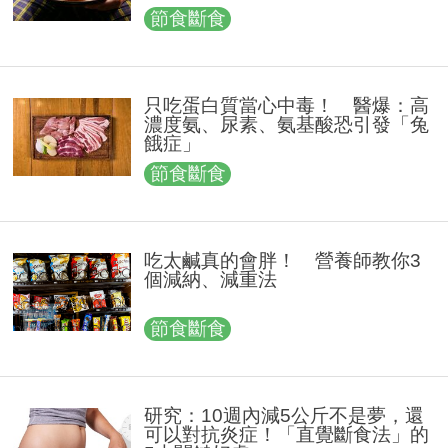
節食斷食
只吃蛋白質當心中毒！ 醫爆：高
濃度氨、尿素、氨基酸恐引發「兔
餓症」
節食斷食
吃太鹹真的會胖！ 營養師教你3
個減納、減重法
節食斷食
研究：10週內減5公斤不是夢，還
可以對抗炎症！「直覺斷食法」的