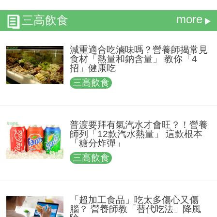
more
三高飲食
減重適合吃滷味嗎？營養師揭常見
食材「熱量和鈉含量」 教你「4
招」健康吃
三高飲食
普渡要拜有氣汽水才會旺？！營養
師列「12款汽水熱量」 這款根本
「糖分炸彈」
三高飲食
「超加工食品」吃太多傷心又傷
腦？ 營養師教「替代吃法」降風