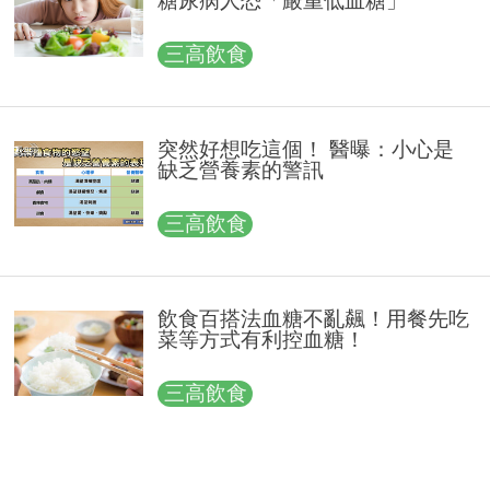
糖尿病人恐「嚴重低血糖」
三高飲食
突然好想吃這個！ 醫曝：小心是
缺乏營養素的警訊
三高飲食
飲食百搭法血糖不亂飆！用餐先吃
菜等方式有利控血糖！
三高飲食