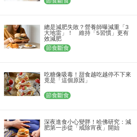
節食斷食
總是減肥失敗？營養師曝減重「3
大地雷」！ 維持「5習慣」更有
效減肥
節食斷食
吃糖像吸毒！甜食越吃越停不下來
竟是「這個原因」
節食斷食
深夜進食小心變胖！哈佛研究：減
肥第一步從「戒除宵夜」開始