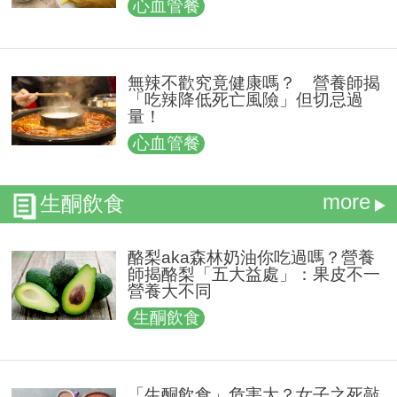
心血管餐
無辣不歡究竟健康嗎？ 營養師揭
「吃辣降低死亡風險」但切忌過
量！
心血管餐
more
生酮飲食
酪梨aka森林奶油你吃過嗎？營養
師揭酪梨「五大益處」：果皮不一
營養大不同
生酮飲食
「生酮飲食」危害大？女子之死敲