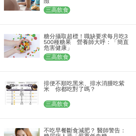
險
三高飲食
糖分攝取超標！職缺要求每月吃3
500種糖果 營養師大呼：「簡直
危害健康」
三高飲食
排便不順吃黑米、排水消腫吃紫
米 你都吃對了嗎？
三高飲食
不吃早餐斷食減肥？ 醫師警告：