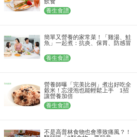
飲食
養生食譜
簡單又營養的家常菜！「雞湯、鮭
魚」一起煮：抗炎、保胃、防感冒
養生食譜
營養師曝「完美比例」煮出好吃全
穀米！忘浸泡也能輕鬆上手 1招
讓營養加倍
養生食譜
不是高普林食物也會導致痛風？！