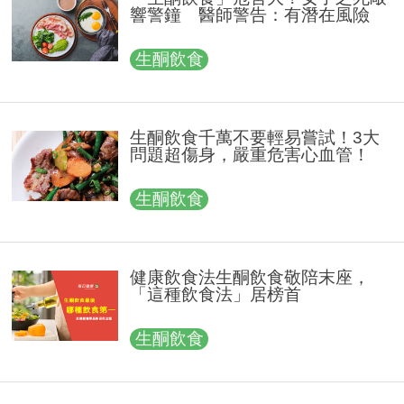
響警鐘 醫師警告：有潛在風險
生酮飲食
生酮飲食千萬不要輕易嘗試！3大
問題超傷身，嚴重危害心血管！
生酮飲食
健康飲食法生酮飲食敬陪末座，
「這種飲食法」居榜首
生酮飲食