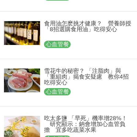
食用油怎麽挑才健康？ 營養師授
「8招選購食用油」吃得安心
心血管餐
雪花牛的秘密？ 「注脂肉」與
「重組肉」揭食安疑慮 教你4招
吃得安心
心血管餐
吃太多鹽 「早死」機率增28%！
研究顯示：鈉會增加心血管負
擔 宜多吃蔬菜水果