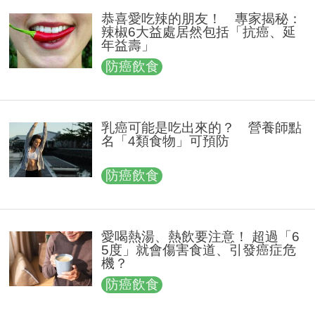
恭喜愛吃辣的朋友！ 專家揭秘：
辣椒6大益處居然包括「抗癌、延
年益壽」
防癌飲食
乳癌可能是吃出來的？ 營養師點
名「4類食物」可預防
防癌飲食
愛喝熱湯、熱飲要注意！ 超過「6
5度」就會傷害食道、引發癌症危
機？
防癌飲食