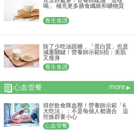
豆漿好處多！營養師建議「這樣
喝」 補充更多膳食纖維和礦物質
養生食譜
除了少吃油跟糖，「蛋白質」也是
減重關鍵！營養師示範5招：美肌
又瘦身
養生食譜
more
心血管餐
得舒飲食降血壓！營養師示範「6
大吃法」：不是每個人都適合 這
些族群要小心
心血管餐