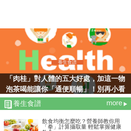
養生食譜
「肉桂」對人體的五大好處，加這一物
泡茶喝能讓你「通便順暢」！別再小看
它了！
more
養生食譜
飲食均衡怎麼吃？營養師教你用
「拳」計算攝取量 輕鬆掌握健康