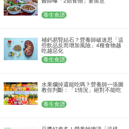
醫師曝「2類食物」要留意
養生食譜
補鈣易腎結石？營養師破迷思「這
些飲品反而增加風險」4種食物越
吃越惡化
養生食譜
水果爛掉還能吃嗎？營養師一張圖
教你判斷：「1情況」絕對不能吃
養生食譜