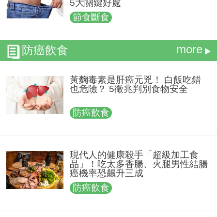
5大關鍵好處
節食斷食
more
防癌飲食
黃麴毒素是肝癌元兇！ 白飯吃錯
也危險？ 5徵兆判別食物安全
防癌飲食
現代人的健康殺手「超級加工食
品」！吃太多香腸、火腿男性結腸
癌機率恐飆升三成
防癌飲食