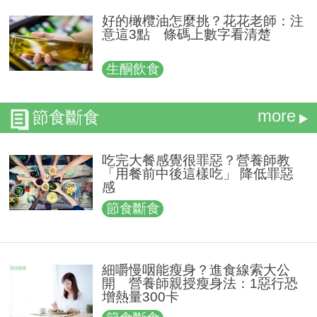
好的橄欖油怎麼挑？花花老師：注
意這3點 條碼上數字看清楚
生酮飲食
more
節食斷食
吃完大餐感覺很罪惡？營養師教
「用餐前中後這樣吃」 降低罪惡
感
節食斷食
細嚼慢咽能瘦身？進食線索大公
開 營養師親授瘦身法：1惡行恐
增熱量300卡