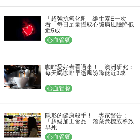
「超強抗氧化劑」維生素E一次
看 每日足量攝取心臟病風險降低
近5成
心血管餐
咖啡愛好者看過來！ 澳洲研究：
每天喝咖啡早逝風險降低近3成
心血管餐
隱形的健康殺手！ 專家警告：
「超級加工食品」潛藏危機或導致
早死
心血管餐