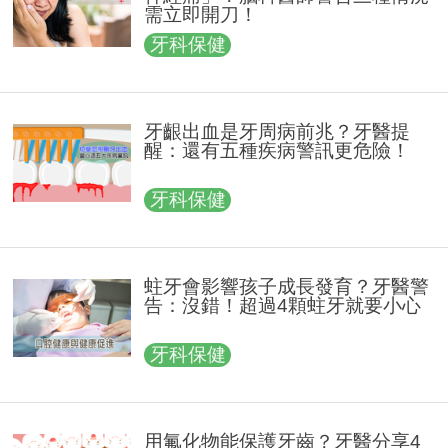
需立即開刀！
牙科保健
牙齦出血是牙周病前兆？牙醫提
醒：還有五種疾病警訊更危險！
牙科保健
蛀牙會影響孩子成長發育？牙醫警
告：沒錯！超過4顆蛀牙就要小心
牙科保健
用氟化物能保護牙齒？牙醫分享4