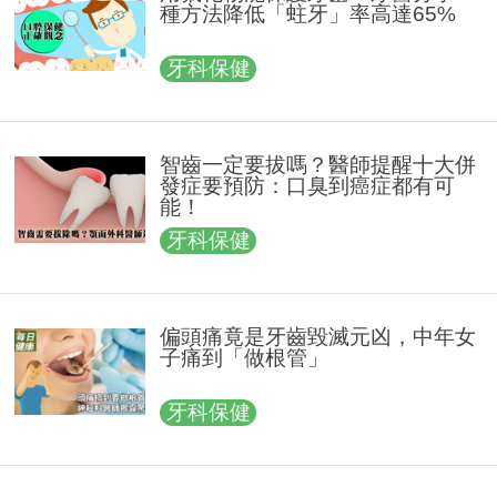
種方法降低「蛀牙」率高達65%
牙科保健
智齒一定要拔嗎？醫師提醒十大併
發症要預防：口臭到癌症都有可
能！
牙科保健
偏頭痛竟是牙齒毀滅元凶，中年女
子痛到「做根管」
牙科保健