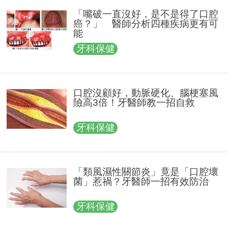
「嘴破一直沒好，是不是得了口腔
癌？」 醫師分析四種疾病更有可
能
牙科保健
口腔沒顧好，動脈硬化、腦梗塞風
險高3倍！牙醫師教一招自救
牙科保健
「類風濕性關節炎」竟是「口腔壞
菌」惹禍？牙醫師一招有效防治
牙科保健