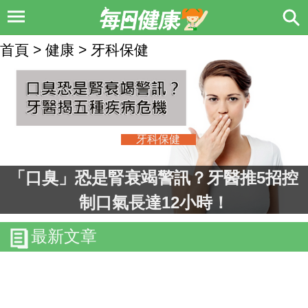
首頁 > 健康 > 牙科保健
牙科保健
「口臭」恐是腎衰竭警訊？牙醫推5招控
制口氣長達12小時！
最新文章