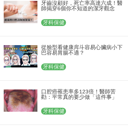
牙齒沒顧好，死亡率高達六成！醫
師揭穿6個你不知道的潔牙觀念
牙科保健
從臉型看健康戽斗容易心臟病小下
巴容易胃腸不適？
牙科保健
口腔癌罹患率多123倍！醫師苦
勸：平常真的要少做「這件事」
牙科保健