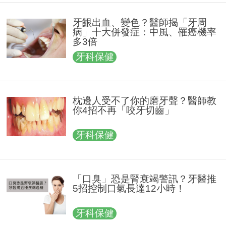
牙齦出血、變色？醫師揭「牙周
病」十大併發症：中風、罹癌機率
多3倍
牙科保健
枕邊人受不了你的磨牙聲？醫師教
你4招不再「咬牙切齒」
牙科保健
「口臭」恐是腎衰竭警訊？牙醫推
5招控制口氣長達12小時！
牙科保健