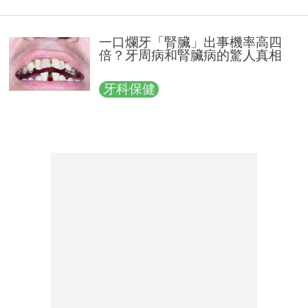
一口爛牙「腎臟」出事機率高四
倍？牙周病和腎臟病的驚人真相
牙科保健